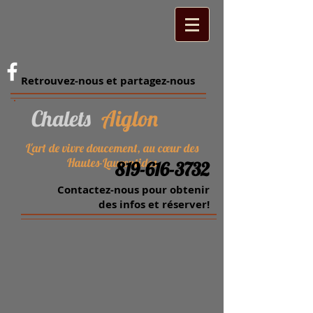
Retrouvez-nous et partagez-nous
Chalets
Aiglon
L'art de vivre doucement, au cœur des
Hautes-Laurentides
819-616-3732
Contactez-nous pour obtenir
des infos et réserver!