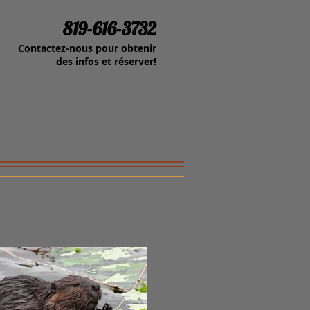
819-616-3732
Contactez-nous pour obtenir
des infos et réserver!