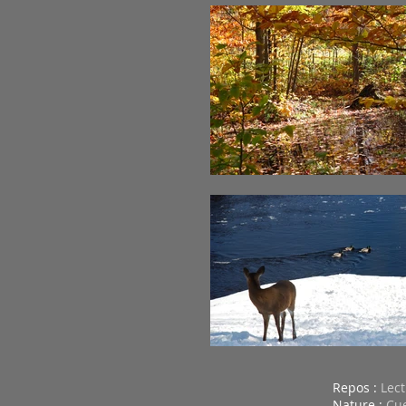
Repos :
Lect
Nature :
Cue