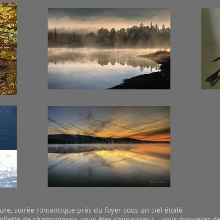
ure, soirée romantique près du foyer sous un ciel étoilé
illette de champignons, vous êtes connaisseur... vous trouverez de