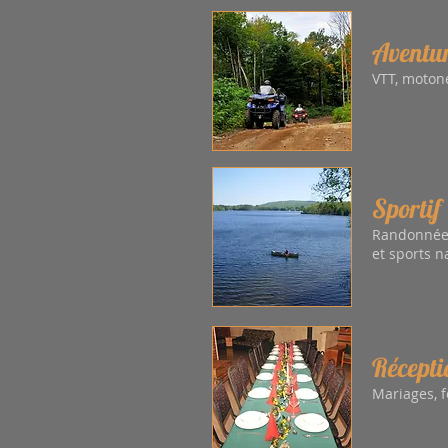
Aventur
VTT, motone
Sportif
Randonnée 
et sports na
Récepti
Mariages, f