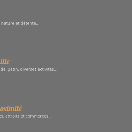
 nature et détente...
lle
de, patin, diverses activités...
oximité
es, attraits et commerces...