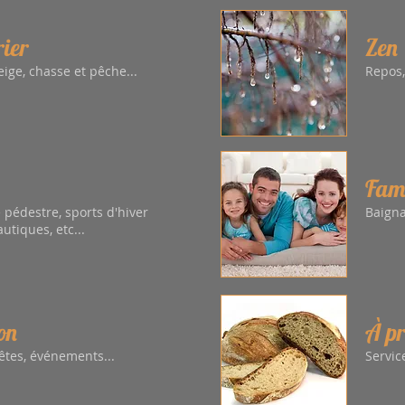
ier
Zen
ige, chasse et pêche...
Repos,
Fami
pédestre, sports d'hiver
Baigna
utiques, etc...
on
À pr
êtes, événements...
Servic